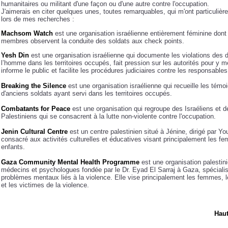
humanitaires ou militant d'une façon ou d'une autre contre l'occupation.
J'aimerais en citer quelques unes, toutes remarquables, qui m'ont particuliè
lors de mes recherches :
Machsom Watch
est une organisation israélienne entièrement féminine dont
membres observent la conduite des soldats aux check points.
Yesh Din
est une organisation israélienne qui documente les violations des d
l’homme dans les territoires occupés, fait pression sur les autorités pour y me
informe le public et facilite les procédures judiciaires contre les responsables
Breaking the Silence
est une organisation israélienne qui recueille les tém
d'anciens soldats ayant servi dans les territoires occupés.
Combatants for Peace
est une organisation qui regroupe des Israéliens et d
Palestiniens qui se consacrent à la lutte non-violente contre l'occupation.
Jenin Cultural Centre
est un centre palestinien situé à Jénine, dirigé par Y
consacré aux activités culturelles et éducatives visant principalement les f
enfants.
Gaza Community Mental Health Programme
est une organisation palestin
médecins et psychologues fondée par le Dr. Eyad El Sarraj à Gaza, spéciali
problèmes mentaux liés à la violence. Elle vise principalement les femmes, 
et les victimes de la violence.
Haut