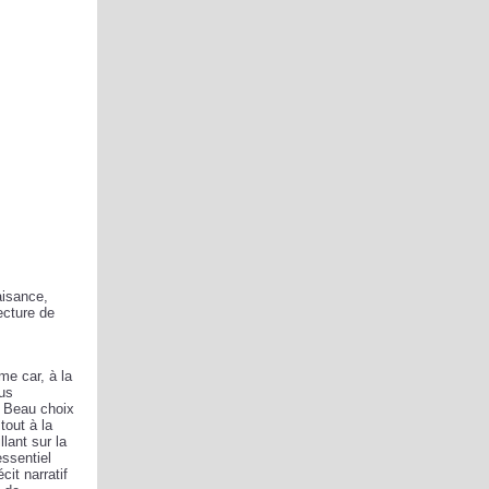
isance,
ecture de
me car, à la
ous
.. Beau choix
 tout à la
llant sur la
essentiel
cit narratif