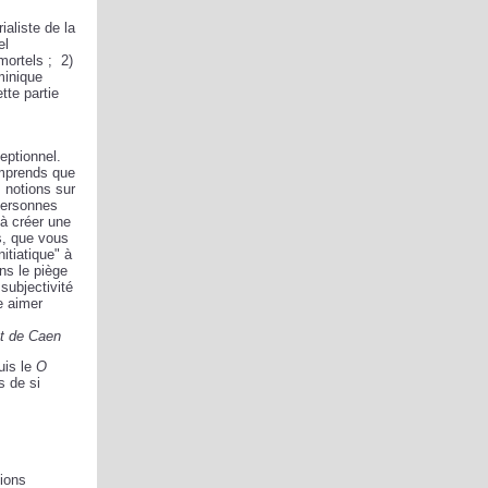
ialiste de la
el
ortels ; 2)
minique
tte partie
ceptionnel.
omprends que
s notions sur
 personnes
 à créer une
s, que vous
itiatique" à
ns le piège
 subjectivité
e aimer
et de Caen
uis le
O
s de si
tions