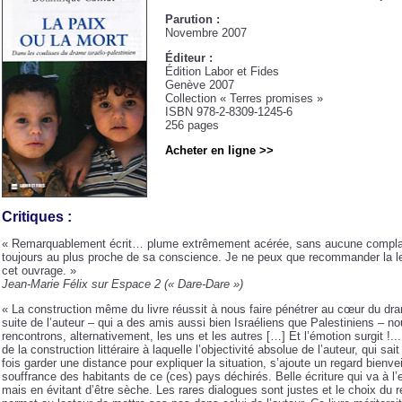
Parution :
Novembre 2007
Éditeur :
Édition Labor et Fides
Genève 2007
Collection « Terres promises »
ISBN 978-2-8309-1245-6
256 pages
Acheter en ligne >>
Critiques :
« Remarquablement écrit… plume extrêmement acérée, sans aucune compla
toujours au plus proche de sa conscience. Je ne peux que recommander la l
cet ouvrage. »
Jean-Marie Félix sur Espace 2 (« Dare-Dare »)
« La construction même du livre réussit à nous faire pénétrer au cœur du dra
suite de l’auteur – qui a des amis aussi bien Israéliens que Palestiniens – n
rencontrons, alternativement, les uns et les autres […] Et l’émotion surgit !.
de la construction littéraire à laquelle l’objectivité absolue de l’auteur, qui sait
fois garder une distance pour expliquer la situation, s’ajoute un regard bienvei
souffrance des habitants de ce (ces) pays déchirés. Belle écriture qui va à l’
mais en évitant d’être sèche. Les rares dialogues sont justes et le choix du ré