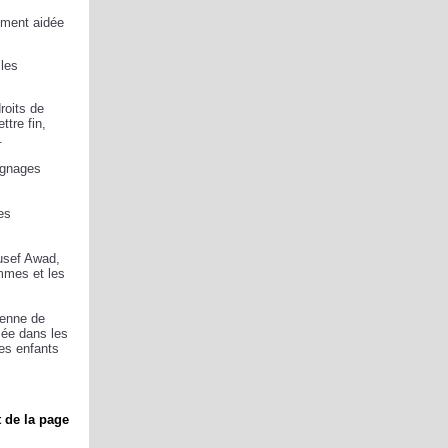
rement aidée
 les
roits de
ttre fin,
.
oignages
es
ousef Awad,
emmes et les
ienne de
sée dans les
les enfants
 de la page