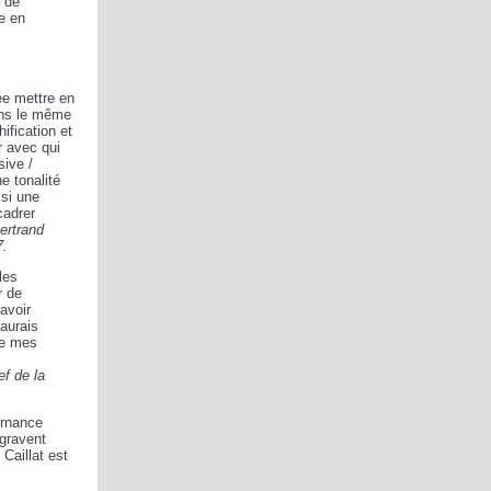
t de
se en
ée mettre en
dans le même
ification et
r avec qui
sive /
e tonalité
ssi une
cadrer
ertrand
07.
les
r de
avoir
’aurais
de mes
ef de la
ernance
 gravent
Caillat est
e