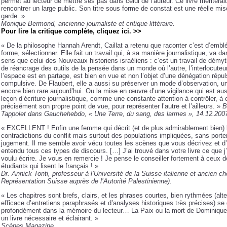
permet au lecteur de mettre ses pas dans celui de l’auteur. Ce livre mériterai
rencontrer un large public. Son titre sous forme de constat est une réelle mi
garde. »
Monique Bermond, ancienne journaliste et critique littéraire.
Pour lire la critique complète, cliquez ici. >>
« De la philosophe Hannah Arendt, Caillat a retenu que raconter c’est d’embl
forme, sélectionner. Elle fait un travail qui, à sa manière journalistique, va 
sens que celui des Nouveaux historiens israéliens : c’est un travail de démyth
de réancrage des outils de la pensée dans un monde où l’autre, l’interlocuteu
l’espace est en partage, est bien en vue et non l’objet d’une dénégation répul
compulsive. De Flaubert, elle a aussi su préserver un mode d’observation, un
encore bien rare aujourd’hui. Ou la mise en œuvre d’une vigilance qui est au
leçon d’écriture journalistique, comme une constante attention à contrôler, à 
précisément son propre point de vue, pour représenter l’autre et l’ailleurs. »
B
Tappolet dans Gauchehebdo, « Une Terre, du sang, des larmes », 14.12.20
« EXCELLENT ! Enfin une femme qui décrit (et de plus admirablement bien) 
contradictions du conflit mais surtout des populations impliquées, sans porte
jugement. Il me semble avoir vécu toutes les scènes que vous décrivez et d’
entendu tous ces types de discours. […] J’ai trouvé dans votre livre ce que j
voulu écrire. Je vous en remercie ! Je pense le conseiller fortement à ceux 
étudiants qui lisent le français ! »
Dr. Annick Tonti, professeur à l’Université de la Suisse italienne et ancien ch
Représentation Suisse auprès de l’Autorité Palestinienne).
« Les chapitres sont brefs, clairs, et les phrases courtes, bien rythmées (alt
efficace d’entretiens paraphrasés et d’analyses historiques très précises) se
profondément dans la mémoire du lecteur… La Paix ou la mort de Dominique 
un livre nécessaire et éclairant. »
Scènes Magazin