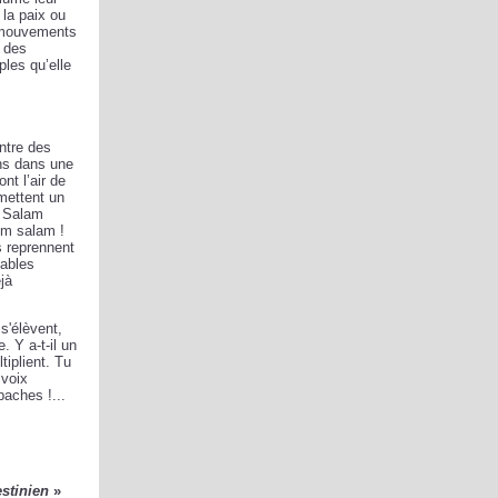
 la paix ou
s mouvements
e des
ples qu’elle
ntre des
ons dans une
nt l’air de
émettent un
. Salam
kum salam !
s reprennent
tables
jà
s'élèvent,
. Y a-t-il un
tiplient. Tu
 voix
paches !...
stinien
»