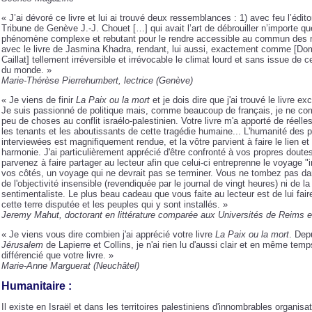
« J’ai dévoré ce livre et lui ai trouvé deux ressemblances : 1) avec feu l’éditor
Tribune de Genève J.-J. Chouet […] qui avait l’art de débrouiller n’importe qu
phénomène complexe et rebutant pour le rendre accessible au commun des m
avec le livre de Jasmina Khadra, rendant, lui aussi, exactement comme [Do
Caillat] tellement irréversible et irrévocable le climat lourd et sans issue de ce
du monde. »
Marie-Thérèse Pierrehumbert, lectrice (Genève)
« Je viens de finir
La Paix ou la mort
et je dois dire que j'ai trouvé le livre ex
Je suis passionné de politique mais, comme beaucoup de français, je ne c
peu de choses au conflit israélo-palestinien. Votre livre m'a apporté de réelle
les tenants et les aboutissants de cette tragédie humaine... L'humanité des
interviewées est magnifiquement rendue, et la vôtre parvient à faire le lien et
harmonie. J'ai particulièrement apprécié d'être confronté à vos propres doute
parvenez à faire partager au lecteur afin que celui-ci entreprenne le voyage "in
vos côtés, un voyage qui ne devrait pas se terminer. Vous ne tombez pas da
de l'objectivité insensible (revendiquée par le journal de vingt heures) ni de la
sentimentaliste. Le plus beau cadeau que vous faite au lecteur est de lui fair
cette terre disputée et les peuples qui y sont installés. »
Jeremy Mahut, doctorant en littérature comparée aux Universités de Reims 
« Je viens vous dire combien j'ai apprécié votre livre
La Paix ou la mort
. Dep
Jérusalem
de Lapierre et Collins, je n'ai rien lu d'aussi clair et en même temp
différencié que votre livre. »
Marie-Anne Marguerat (Neuchâtel)
Humanitaire :
Il existe en Israël et dans les territoires palestiniens d'innombrables organisa