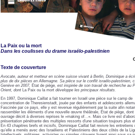
La Paix ou la mort
Dans les coulisses du drame israélo-palestinien
C
Texte de couverture
Avocate, auteur et metteur en scène suisse vivant à Berlin, Dominique a écr
plus de dix pièces en Allemagne. Sa pièce sur le conflit israélo-palestinien, 
Genève en 2007,
État de piège
, est inspirée de son travail de recherche au 
Orient, dont
La Paix ou la mort
développe les principaux résultats.
En 1997, Dominique Caillat a fait tourner en Israël une pièce sur le camp de
concentration de Theresienstadt, jouée par des enfants et adolescents allem
Fascinée par ce pays, elle y est revenue régulièrement par la suite afin not
rassembler les éléments d’une nouvelle œuvre théâtrale, État de piège, dont 
ouvrage décrit à diverses reprises le »making of…«. Mais ce livre est d’abor
présentation pénétrante des multiples ressorts d'une situation toujours plus e
En 43 chapitres brefs et incisifs, Dominique Caillat fait revivre les entretien
qu’elle a menés avec des Israéliens et Palestiniens des deux côtés de la Lig
Intellectuels, militaires, activistes ou simples citoyens livrent ainsi sous sa 