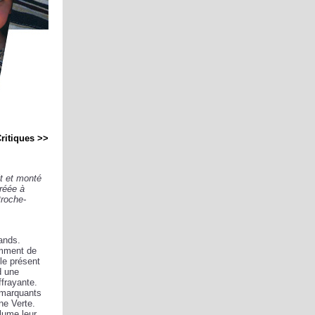
ritiques >>
it et monté
créée à
Proche-
ands.
amment de
le présent
d une
ffrayante.
s marquants
ne Verte.
plume leur