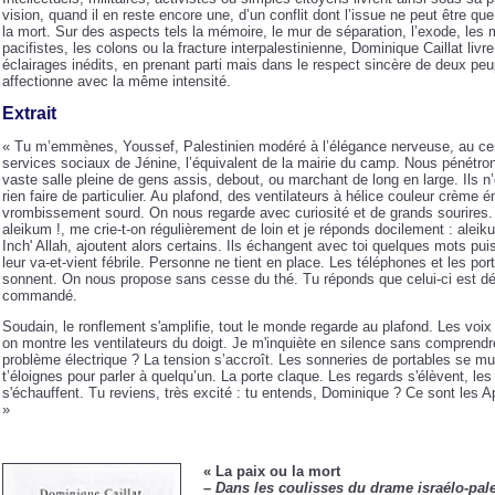
vision, quand il en reste encore une, d’un conflit dont l’issue ne peut être que
la mort. Sur des aspects tels la mémoire, le mur de séparation, l’exode, le
pacifistes, les colons ou la fracture interpalestinienne, Dominique Caillat livr
éclairages inédits, en prenant parti mais dans le respect sincère de deux peu
affectionne avec la même intensité.
Extrait
« Tu m’emmènes, Youssef, Palestinien modéré à l’élégance nerveuse, au ce
services sociaux de Jénine, l’équivalent de la mairie du camp. Nous pénétr
vaste salle pleine de gens assis, debout, ou marchant de long en large. Ils n’o
rien faire de particulier. Au plafond, des ventilateurs à hélice couleur crème 
vrombissement sourd. On nous regarde avec curiosité et de grands sourires
aleikum !, me crie-t-on régulièrement de loin et je réponds docilement : alei
Inch' Allah, ajoutent alors certains. Ils échangent avec toi quelques mots pui
leur va-et-vient fébrile. Personne ne tient en place. Les téléphones et les por
sonnent. On nous propose sans cesse du thé. Tu réponds que celui-ci est dé
commandé.
Soudain, le ronflement s'amplifie, tout le monde regarde au plafond. Les voix 
on montre les ventilateurs du doigt. Je m'inquiète en silence sans comprendre
problème électrique ? La tension s’accroît. Les sonneries de portables se mul
t’éloignes pour parler à quelqu’un. La porte claque. Les regards s'élèvent, les
s'échauffent. Tu reviens, très excité : tu entends, Dominique ? Ce sont les A
»
« La paix ou la mort
–
Dans les coulisses du drame israélo-pale