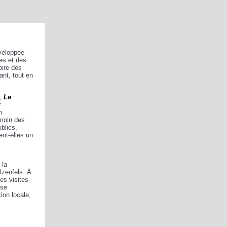
veloppée
es et des
oire des
ant, tout en
t,
Le
r
n
émoin des
blics,
ent-elles un
 la
lzenfels. Á
es visites
 se
tion locale,