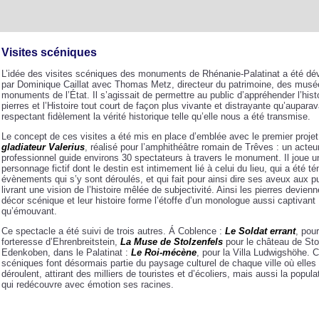
Visites scéniques
L’idée des visites scéniques des monuments de Rhénanie-Palatinat a été dé
par Dominique Caillat avec Thomas Metz, directeur du patrimoine, des musé
monuments de l’État. Il s’agissait de permettre au public d’appréhender l’hist
pierres et l’Histoire tout court de façon plus vivante et distrayante qu’auparav
respectant fidèlement la vérité historique telle qu’elle nous a été transmise.
Le concept de ces visites a été mis en place d’emblée avec le premier proje
gladiateur Valerius
, réalisé pour l’amphithéâtre romain de Trêves : un acteu
professionnel guide environs 30 spectateurs à travers le monument. Il joue u
personnage fictif dont le destin est intimement lié à celui du lieu, qui a été t
évènements qui s’y sont déroulés, et qui fait pour ainsi dire ses aveux aux pu
livrant une vision de l’histoire mêlée de subjectivité. Ainsi les pierres devienn
décor scénique et leur histoire forme l’étoffe d’un monologue aussi captivant
qu’émouvant.
Ce spectacle a été suivi de trois autres. Á Coblence :
Le Soldat errant
, pour
forteresse d’Ehrenbreitstein,
La Muse de Stolzenfels
pour le château de Sto
Edenkoben, dans le Palatinat :
Le Roi-mécène
, pour la Villa Ludwigshöhe. C
scéniques font désormais partie du paysage culturel de chaque ville où elles
déroulent, attirant des milliers de touristes et d’écoliers, mais aussi la popula
qui redécouvre avec émotion ses racines.